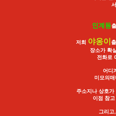
인계동
출
야옹이
저희
출
장소가 확실
전화로 
어디
미모의매
주소지나 상호가 
이점 참고
그리고